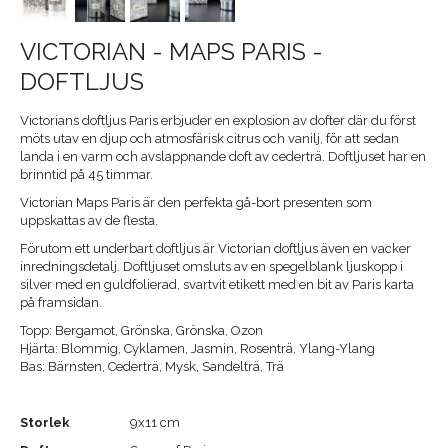
VICTORIAN - MAPS PARIS -
DOFTLJUS
Victorians doftljus Paris erbjuder en explosion av dofter där du först
möts utav en djup och atmosfärisk citrus och vanilj, för att sedan
landa i en varm och avslappnande doft av cederträ. Doftljuset har en
brinntid på 45 timmar.
Victorian Maps Paris är den perfekta gå-bort presenten som
uppskattas av de flesta.
Förutom ett underbart doftljus är Victorian doftljus även en vacker
inredningsdetalj. Doftljuset omsluts av en spegelblank ljuskopp i
silver med en guldfolierad, svartvit etikett med en bit av Paris karta
på framsidan.
Topp: Bergamot, Grönska, Grönska, Ozon
Hjärta: Blommig, Cyklamen, Jasmin, Rosenträ, Ylang-Ylang
Bas: Bärnsten, Cederträ, Mysk, Sandelträ, Trä
Storlek
9x11 cm