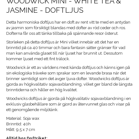
WOODWICK MINI - WHITE TEA &
JASMINE - DOFTLJUS
Detta harmoniska doftljus har en doft av rent vitt te med en antydan
av jasmin som försiktigt blandas med dofter av röd ceder och ros.
Dofterna får oss att tänka tillbaka på spännande resor österut.
Storleken på detta doftljus är Mini vilket innebär att det har en
brinntid på ca 40 timmar och bara fantasin sätter gränser för vad
man kan använda glaset till när ljuset har brunnit ut. Dessutom
kommer ljuset med ett fint trälock.
Woodwick är ett av världens mest kända doftljus och känns igen på
sin ekologiska träveke som sprakar som en levande brasa när det
brinner samtidigt som det avger ljuva dofter. Woodwicks doftljus är
gjorda av högkvalitativ sojavaxblandning, vilket ger bland de längsta
brinntiderna och håller en hög kvalitet.
Woodwicks doftljus är gjorda på högkvalitativ sojavaxblandning i en
exklusiv glasbehållare som är gjord av återvunnet glas och visar på
ett genomgående miljötänk.
Material: Soja wax
Brinntid: 40h
Mått: 9,5 x 7 cm
Alltid hos Doftriket: