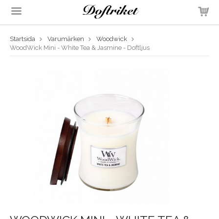
Startsida
Varumärken
Woodwick
Produkten har blivit tillagd i varukorgen
WoodWick Mini - White Tea & Jasmine - Doftljus