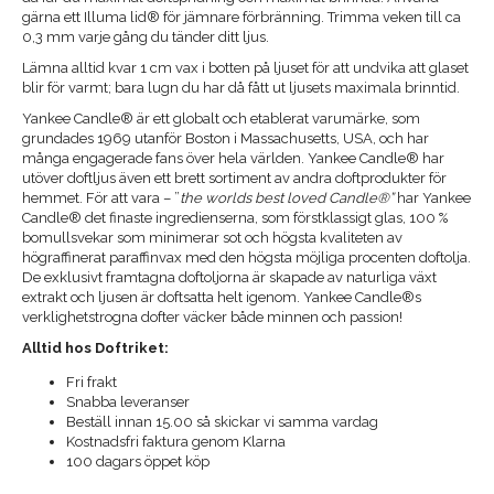
gärna ett Illuma lid® för jämnare förbränning. Trimma veken till ca
0,3 mm varje gång du tänder ditt ljus.
Lämna alltid kvar 1 cm vax i botten på ljuset för att undvika att glaset
blir för varmt; bara lugn du har då fått ut ljusets maximala brinntid.
Yankee Candle® är ett globalt och etablerat varumärke, som
grundades 1969 utanför Boston i Massachusetts, USA, och har
många engagerade fans över hela världen. Yankee Candle® har
utöver doftljus även ett brett sortiment av andra doftprodukter för
hemmet. För att vara – ”
the worlds best loved Candle®”
har Yankee
Candle® det finaste ingredienserna, som förstklassigt glas, 100 %
bomullsvekar som minimerar sot och högsta kvaliteten av
högraffinerat paraffinvax med den högsta möjliga procenten doftolja.
De exklusivt framtagna doftoljorna är skapade av naturliga växt
extrakt och ljusen är doftsatta helt igenom. Yankee Candle®s
verklighetstrogna dofter väcker både minnen och passion!
Alltid hos Doftriket:
Fri frakt
Snabba leveranser
Beställ innan 15.00 så skickar vi samma vardag
Kostnadsfri faktura genom Klarna
100 dagars öppet köp