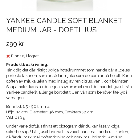
YANKEE CANDLE SOFT BLANKET
MEDIUM JAR - DOFTLJUS
299 kr
Finns ej i lagret
Produktbeskrivning:
Tänk dig det där riktigt lyxiga hotellrummet som har de där alldeles
perfekta lakanen, som är sådär mjuka som de bara är på hotell. Känn
doften av mjuka lakan med inslag av ren citrus, vanilj och bärnsten.
Skapa hotellkänsla i det egna sovrummet med det här doftljuset från
Yankee Candle®. Eller ge bort det till en vän som behöver lite lyx i
vardagen.
Brinntid: 65 - 90 timmar
Höjd: 14 cm, Diameter: 98 mm, Omkrets: 31 cm
Vikt: 410 g
Under varje doftljus finns ett pictogram där du kan läsa viktiga
säkerhetstips! Låt ljuset brinna tills vaxet har smält ända ut i kanten,
då får du maximal doftspridning och maximal brinntid. Använd