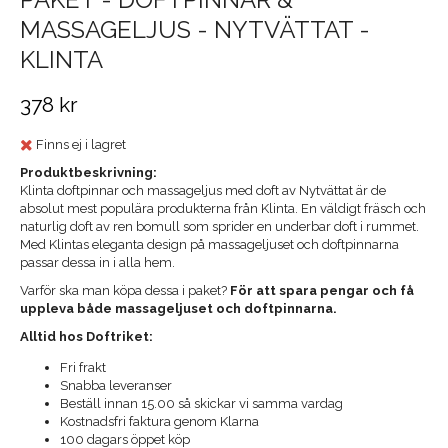
MASSAGELJUS - NYTVÄTTAT -
KLINTA
378 kr
Finns ej i lagret
Produktbeskrivning:
Klinta doftpinnar och massageljus med doft av Nytvättat är de
absolut mest populära produkterna från Klinta. En väldigt fräsch och
naturlig doft av ren bomull som sprider en underbar doft i rummet.
Med Klintas eleganta design på massageljuset och doftpinnarna
passar dessa in i alla hem.
Varför ska man köpa dessa i paket?
För att spara pengar och få
uppleva både massageljuset och doftpinnarna.
Alltid hos Doftriket:
Fri frakt
Snabba leveranser
Beställ innan 15.00 så skickar vi samma vardag
Kostnadsfri faktura genom Klarna
100 dagars öppet köp