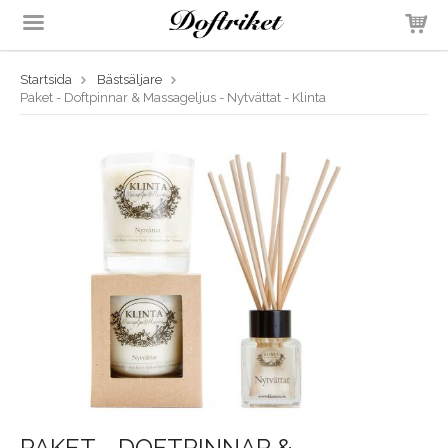
Startsida
Bästsäljare
Produkten har blivit tillagd i varukorgen
Paket - Doftpinnar & Massageljus - Nytvättat - Klinta
PAKET - DOFTPINNAR &