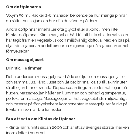
Om doftpinnarna
Volym 50 ml. Räcker 2-6 månader beroende på hur många pinnar
du sätter ner i oljan och hur ofta du vänder på dem.
Andra doftpinnar innehåller ofta glykol eller alkohol, men inte
Klintas doftpinnar. Klinta har jobbat hårt för att hitta ett alternativ och
har tagit fram en vegetabilisk och mijlövänlig doftolja. Med en bas på
olja från sojabönan är doftpinnarna miljövänliga då sojabönan är helt
förnyelsebar.
Om massageljuset
Brinntid: 45 timmar
Detta underbara massageljus är både doftljus och massageolja i ett
och samma ljus. Tänd ljuset och låt det brinna i ca 10 till 15 minuter
så att oljan hinner smälta. Doppa sedan fingrarna eller häll oljan på
huden. Massageoljan håller en ljummen och behaglig temperatur,
perfekt för massage. Massageoljan är helt vegetabilisk, miljövänligt
och baserat på förnyelsebara komponenter. Massageljuset är rikt på
E-vitamin som är bra för huden.
Bra att veta om Klintas doftpinnar
- Klinta har funnits sedan 2009 och är ett av Sveriges största märken
inom dofter i hemmet.