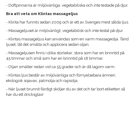
- Doftpinnarna är miljövänliga, vegetabiliska och inte testade på djur.
Bra att veta om Klintas massageljus
- Klinta har funnits sedan 2009 och är ett av Sveriges mest sålda ljus.
- Massageljuset är miljövänligt, vegetabilisk och inte testat på djur.
- Klintas massageljus kan användas som en varm massageolja. Tänd
ljuset, låt det smälta och applicera sedan oljan.
- Massageljusen finns i olika storlekar; stora som har en brinntid på
45 timmar och små som har en brinntid på 18 timmar.
- Oljan smälter redan vid ca 55 grader och är då lagom varm.
- Klintas ljus består av miljövänliga och förnyelsebara ämnen;
ekologisk sojavax, palmolja och rapsolja.
- När ljuset brunnit färdigt sköljer du av det och tar bort etiketten så
har du ett dricksglas!