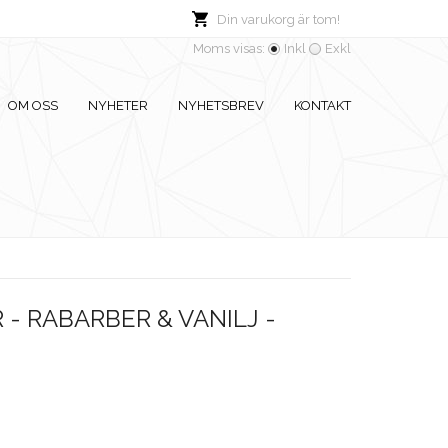
Din varukorg är tom!
Moms visas:
Inkl
Exkl
OM OSS
NYHETER
NYHETSBREV
KONTAKT
- RABARBER & VANILJ -