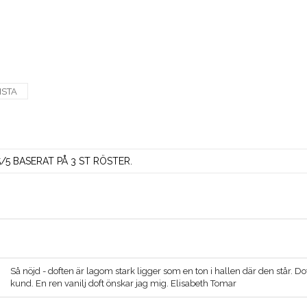
ISTA
5 BASERAT PÅ 3 ST RÖSTER.
Så nöjd - doften är lagom stark ligger som en ton i hallen där den står. Dof
kund. En ren vanilj doft önskar jag mig. Elisabeth Tomar