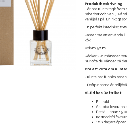
Produktbeskrivning:
Här har Klinta tagit fram 
rabarber och vanilj. På
vaniljsås på. En riktigt 
En perfekt inredningsdeta
Passar bra att använda i 
kök.
Volym 50 ml.
Räcker 2-6 månader bero
hur ofta du vänder på d
Bra att veta om Klinta
- Klinta har funnits seda
- Doftpinnarna är miljövän
Alltid hos Doftriket:
Fri frakt
Snabba leveranse
Beställ innan 15.
Kostnadsfri faktu
100 dagars öppet