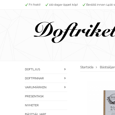
Fri frakt!
100 dagar öppet köp!
Beställ innan 14.00 
Startsida
Bästsälja
DOFTLJUS
DOFTPINNAR
VARUMÄRKEN
PRESENTASK
NYHETER
BÄSTSÄLJARE