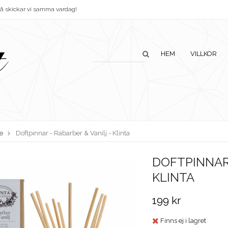
så skickar vi samma vardag!
HEM
VILLKOR
re
Doftpinnar - Rabarber & Vanilj - Klinta
DOFTPINNAR 
KLINTA
199 kr
Finns ej i lagret