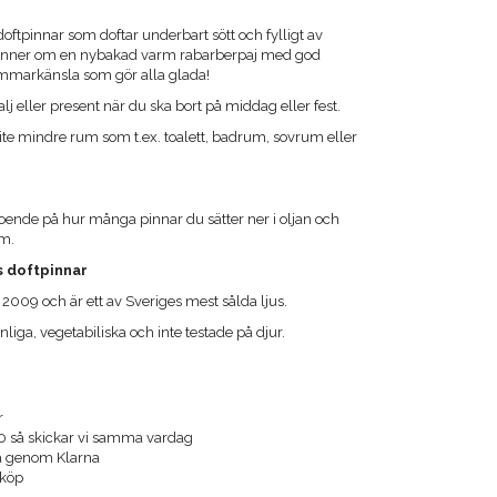
doftpinnar som doftar underbart sött och fylligt av
minner om en nybakad varm rabarberpaj med god
sommarkänsla som gör alla glada!
lj eller present när du ska bort på middag eller fest.
lite mindre rum som t.ex. toalett, badrum, sovrum eller
ende på hur många pinnar du sätter ner i oljan och
em.
s doftpinnar
n 2009 och är ett av Sveriges mest sålda ljus.
liga, vegetabiliska och inte testade på djur.
r
00 så skickar vi samma vardag
ra genom Klarna
 köp